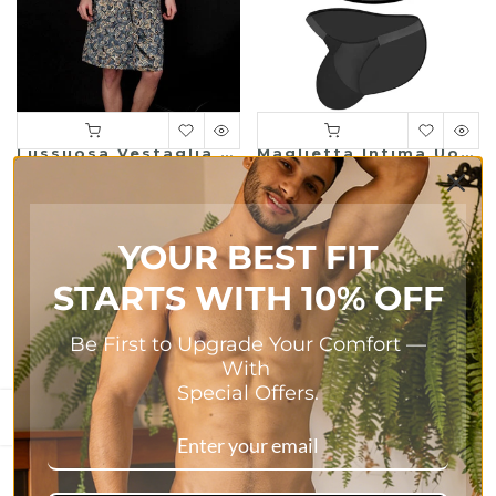
Lussuosa Vestaglia Stampata In Raso Da Uomo
Maglietta Intima Uomo Alta Elasticità Colori Uniti In Seta Gelata & Slip
$42.00 USD
$35.22 USD
YOUR BEST FIT
STARTS WITH 10% OFF
Be First to Upgrade Your Comfort
—
With
Special Offers.
Apri barra laterale