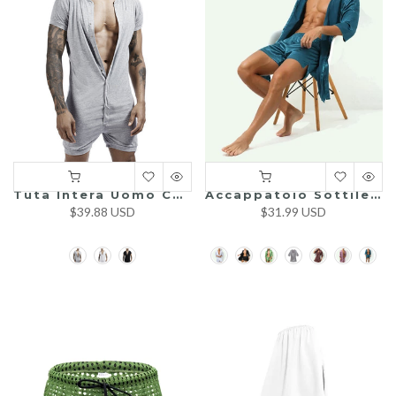
Tuta Intera Uomo Con Bottoni – Morbida, Elastica E Confortabile
Accappatoio Sottile E Morbido Per Coppia Pigiama
$39.88 USD
$31.99 USD