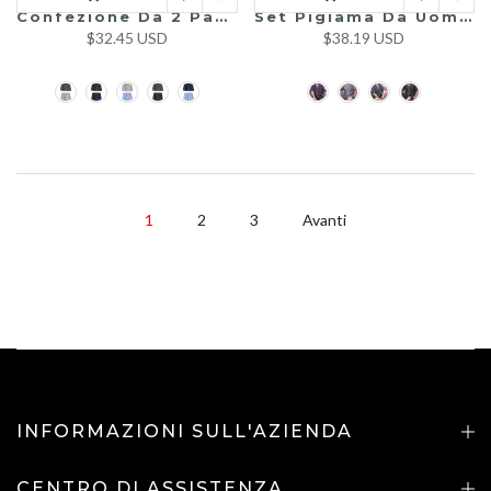
Confezione Da 2 Pantaloncini Da Lozio Comodi Morbidi Ultra-Soft In Cotino Taglio Largo Per Uomo
Set Pigiama Da Uomo In Raso A Righe
$32.45 USD
$38.19 USD
1
2
3
Avanti
INFORMAZIONI SULL'AZIENDA
CENTRO DI ASSISTENZA