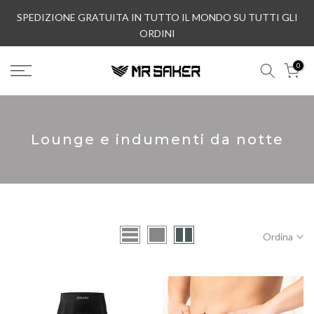
Vai
SPEDIZIONE GRATUITA IN TUTTO IL MONDO SU TUTTI GLI
al
ORDINI
contenuto
0
Lounge e indumenti da notte
Ordina