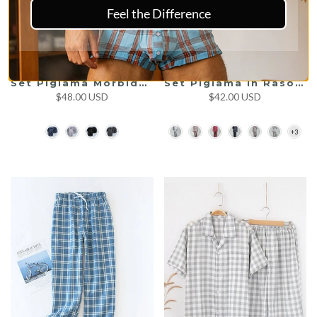
Feel the Difference
Set Pigiama Morbido Estivo Uomo
Set Pigiama In Raso Di Seta Da Notte Con Stampa Da Uomo
$48.00 USD
$42.00 USD