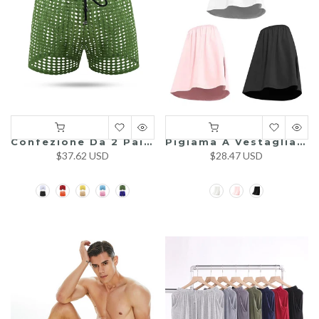
Confezione Da 2 Paia Di Slip Uomo In Rete Trasparente Con Cordino In Vita
Pigiama A Vestaglia Morbido In Modal Con Spacco Laterale E Taglio Ampio Per Uomo
$37.62 USD
$28.47 USD